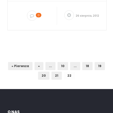
0
26 sierpnia, 2012
« Pierwsza
«
...
10
...
18
19
20
21
22
O NAS