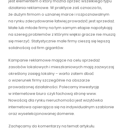
jest elementem o który można oprzeć wszelkiego typu
działania reklamowe. W praktyce zaś oznacza to,
że dużym firmom o uznanej marce i rozpoznawalnym
na rynku zdecydowanie łatwiej prowadzić jest sprzedaż.
Małe lub młode firmy na tym samym etapie napotykają
na szereg problemów z którymi więksi gracze nie muszą
się mierzyć. Statystycznie małe firmy cieszą się lepszą
solidnością od firm gigantów.
Kampanie reklamowe mające na celu sprzedaż
zasobów lokalowych i mieszkaniowych mają zazwyczaj
określony zasięg lokalny – warto zatem dbać
o wizerunek firmy szczególnie na obszarze
prowadzonej działalności. Polecamy inwestycję
w internetowe biuro czyli fachową stronę www.
Nowością dla rynku nieruchomości jest wizytówka
internetowa opierająca się na indywidualnym szablonie
oraz wyselekcjonowanej domenie.
Zachęcamy do komentarzy na temat artykułu.