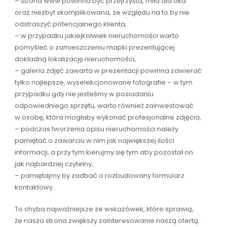
– strona www powinna być przejrzysta, miła dla oka
oraz niezbyt skomplikowana, ze względu na to by nie
odstraszyć potencjalnego klienta,
– w przypadku jakiejkolwiek nieruchomości warto
pomyśleć o zamieszczeniu mapki prezentującej
dokładną lokalizację nieruchomości,
– galeria zdjęć zawarta w prezentacji powinna zawierać
tylko najlepsze, wyselekcjonowane fotografie – w tym
przypadku gdy nie jesteśmy w posiadaniu
odpowiedniego sprzętu, warto również zainwestować
w osobę, która mogłaby wykonać profesjonalne zdjęcia,
– podczas tworzenia opisu nieruchomości należy
pamiętać o zawarciu w nim jak największej ilości
informacji, a przy tym kierujmy się tym aby pozostał on
jak najbardziej czytelny,
– pamiętajmy by zadbać o rozbudowany formularz
kontaktowy.
To chyba najważniejsze ze wskazówek, które sprawią,
że nasza strona zwiększy zainteresowanie naszą ofertą.