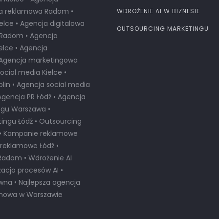
ja reklamowa Radom •
WDROŻENIE AI W BIZNESIE
elce • Agencja digitalowa
OUTSOURCING MARKETINGU
a Radom • Agencja
lce • Agencja
• Agencja marketingowa
cial media Kielce •
lin • Agencja social media
Agencja PR Łódź • Agencja
ngu Warszawa •
ingu Łódź • Outsourcing
 • Kampanie reklamowe
reklamowe Łódź •
Radom • Wdrożenie AI
zacja procesów AI •
ywna •
Najlepsza agencja
amowa w Warszawie