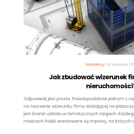
Marketing
|
26 września 20
Jak zbudować wizerunek fi
nieruchomości
Odpowiedź jest prosta. Prawdopodobnie jednym z n
na tworzenie wizerunku firmy działającej na płaszcz
jest branie udziału w tematycznych targach. Każdeg
miastach Polski aranżowane są imprezy, na których o