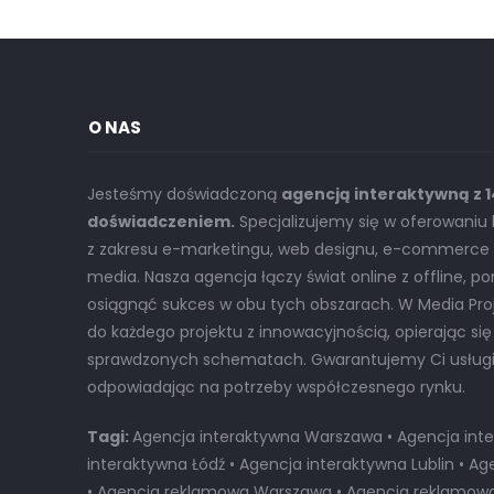
O NAS
Jesteśmy doświadczoną
agencją interaktywną z 
doświadczeniem.
Specjalizujemy się w oferowani
z zakresu e-marketingu, web designu, e-commerce o
media. Nasza agencja łączy świat online z offline, p
osiągnąć sukces w obu tych obszarach. W Media Pr
do każdego projektu z innowacyjnością, opierając się
sprawdzonych schematach. Gwarantujemy Ci usługi n
odpowiadając na potrzeby współczesnego rynku.
Tagi:
Agencja interaktywna Warszawa • Agencja inte
interaktywna Łódź • Agencja interaktywna Lublin • 
• Agencja reklamowa Warszawa • Agencja reklamowa 