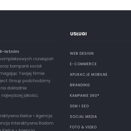
USŁUGI
14-letnim
WEB DESIGN
u kompleksowych rozwiązań
E-COMMERCE
raz kampanii social
omagając Twojej firmie
APLIKACJE MOBILNE
oject Group podchodzimy
BRANDING
 na dokładnie
ajwyższej jakości,
KAMPANIE 360°
SEM I SEO
raktywna Kielce • Agencja
SOCIAL MEDIA
Agencja interaktywna Radom
FOTO & VIDEO
Kielce • Agencja