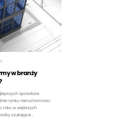
12
rmy w branży
?
ajlepszych sposobów
yźnie rynku nieruchomości
o roku w większych
soby szukające...