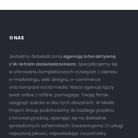
O NAS
Jesteśmy doświadczoną
agencją interaktywną
z 14-letnim doświadczeniem.
Specjalizujemy się
w oferowaniu kompleksowych rozwiązań z zakresu
e-marketingu, web designu, e-commerce
oraz kampanii social media. Nasza agencja łączy
świat online z offline, pomagając Twojej firmie
osiągnąć sukces w obu tych obszarach. W Media
Project Group podchodzimy do każdego projektu
z innowacyjnością, opierając się na dokładnie
sprawdzonych schematach. Gwarantujemy Ci usługi
najwyższej jakości, odpowiadając na potrzeby