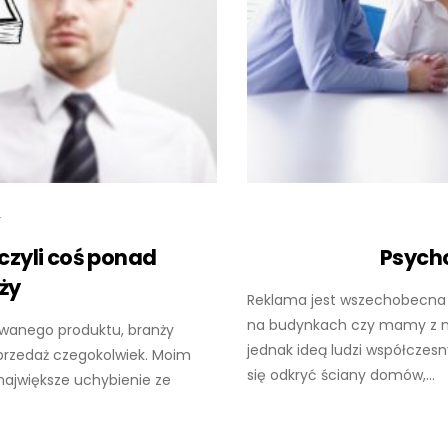
4
czyli coś ponad
Psycho
ży
Reklama jest wszechobecna –
na budynkach czy mamy z ni
owanego produktu, branży
jednak ideą ludzi współczes
przedaż czegokolwiek. Moim
się odkryć ściany domów,...
ajwiększe uchybienie ze