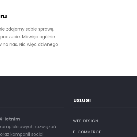
oru
znie zdajemy sobie sprawę,
opoczucie. Mówiąc ogólnie
w na nas. Nic więc dziwnego
USŁUGI
14-letnim
WEB DESIGN
u kompleksowych rozwiązań
E-COMMERCE
raz kampanii social