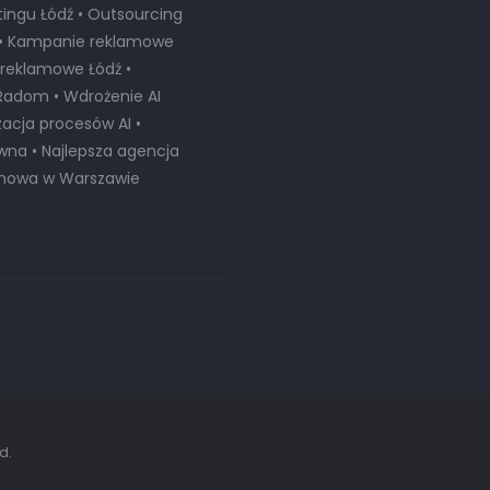
ingu Łódź • Outsourcing
 • Kampanie reklamowe
reklamowe Łódź •
Radom • Wdrożenie AI
zacja procesów AI •
ywna •
Najlepsza agencja
amowa w Warszawie
d.