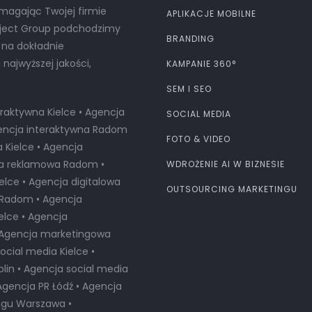
omagając Twojej firmie
APLIKACJE MOBILNE
oject Group podchodzimy
BRANDING
 na dokładnie
ajwyższej jakości,
KAMPANIE 360°
SEM I SEO
raktywna Kielce • Agencja
SOCIAL MEDIA
Agencja interaktywna Radom
FOTO & VIDEO
Kielce • Agencja
ja reklamowa Radom •
WDROŻENIE AI W BIZNESIE
elce • Agencja digitalowa
OUTSOURCING MARKETINGU
a Radom • Agencja
lce • Agencja
• Agencja marketingowa
cial media Kielce •
lin • Agencja social media
Agencja PR Łódź • Agencja
ngu Warszawa •