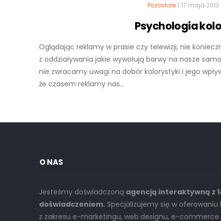
Pozostałe
|
17 maja 2013
Psychologia kol
Oglądając reklamy w prasie czy telewizji, nie koniec
z oddziaływania jakie wywołują barwy na nasze sam
nie zwracamy uwagi na dobór kolorystyki i jego wpły
że czasem reklamy nas...
O NAS
Jesteśmy doświadczoną
agencją interaktywną z 
doświadczeniem.
Specjalizujemy się w oferowani
z zakresu e-marketingu, web designu, e-commerce o