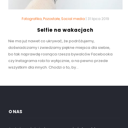
Fotografika
,
Pozostałe
,
Social media
|
31 lipca 2019
Selfie na wakacjach
Nie ma już nawet co ukrywać, że podróżujemy,
doświadczamy i zwiedzamy piękne miejsca dla siebie,
bo tak naprawdę rosnąca rzesza bywalców Facebooka
czy Instagrama robi to wyłącznie, a na pewno przede
wszystkim dla innych. Chodzi o to, by...
O NAS