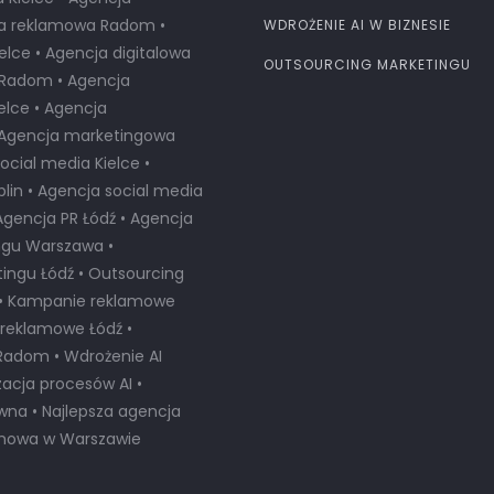
ja reklamowa Radom •
WDROŻENIE AI W BIZNESIE
elce • Agencja digitalowa
OUTSOURCING MARKETINGU
a Radom • Agencja
lce • Agencja
• Agencja marketingowa
cial media Kielce •
lin • Agencja social media
Agencja PR Łódź • Agencja
ngu Warszawa •
ingu Łódź • Outsourcing
 • Kampanie reklamowe
reklamowe Łódź •
Radom • Wdrożenie AI
zacja procesów AI •
ywna •
Najlepsza agencja
amowa w Warszawie