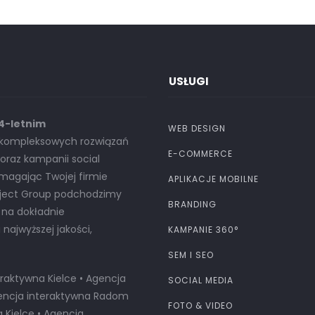
USŁUGI
14-letnim
WEB DESIGN
u kompleksowych rozwiązań
E-COMMERCE
raz kampanii social
omagając Twojej firmie
APLIKACJE MOBILNE
oject Group podchodzimy
BRANDING
 na dokładnie
ajwyższej jakości,
KAMPANIE 360°
SEM I SEO
raktywna Kielce • Agencja
SOCIAL MEDIA
Agencja interaktywna Radom
FOTO & VIDEO
Kielce • Agencja