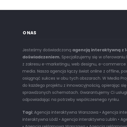
O NAS
Jesteśmy doświadczoną
agencją interaktywną z 
doświadczeniem.
Specjalizujemy się w oferowani
z zakresu e-marketingu, web designu, e-commerce o
media. Nasza agencja łączy świat online z offline, p
osiągnąć sukces w obu tych obszarach. W Media Pr
do każdego projektu z innowacyjnością, opierając się
sprawdzonych schematach. Gwarantujemy Ci usługi n
odpowiadając na potrzeby współczesnego rynku.
Tagi:
Agencja interaktywna Warszawa • Agencja inte
interaktywna Łódź • Agencja interaktywna Lublin • 
• Agencja reklamowa Warszawa • Agencja reklamowa 