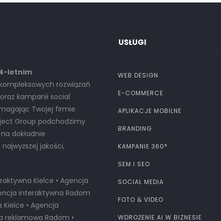
USŁUGI
14-letnim
WEB DESIGN
u kompleksowych rozwiązań
E-COMMERCE
raz kampanii social
omagając Twojej firmie
APLIKACJE MOBILNE
oject Group podchodzimy
BRANDING
 na dokładnie
ajwyższej jakości,
KAMPANIE 360°
SEM I SEO
raktywna Kielce • Agencja
SOCIAL MEDIA
Agencja interaktywna Radom
FOTO & VIDEO
Kielce • Agencja
ja reklamowa Radom •
WDROŻENIE AI W BIZNESIE