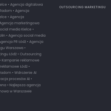
elce • Agencja digitalowa
OUTSOURCING MARKETINGU
a Radom • Agencja
lce • Agencja
• Agencja marketingowa
cial media Kielce •
lin • Agencja social media
Agencja PR Łódź • Agencja
ngu Warszawa •
ingu Łódź • Outsourcing
 • Kampanie reklamowe
reklamowe Łódź •
Radom • Wdrożenie AI
zacja procesów AI •
ywna •
Najlepsza agencja
amowa w Warszawie