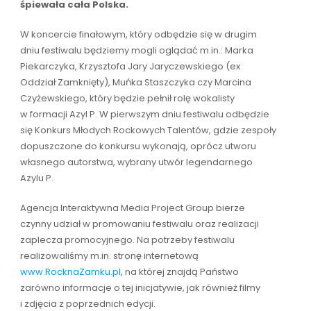
śpiewała cała Polska.
W koncercie finałowym, który odbędzie się w drugim
dniu festiwalu będziemy mogli oglądać m.in.: Marka
Piekarczyka, Krzysztofa Jary Jaryczewskiego (ex
Oddział Zamknięty), Muńka Staszczyka czy Marcina
Czyżewskiego, który będzie pełnił rolę wokalisty
w formacji Azyl P. W pierwszym dniu festiwalu odbędzie
się Konkurs Młodych Rockowych Talentów, gdzie zespoły
dopuszczone do konkursu wykonają, oprócz utworu
własnego autorstwa, wybrany utwór legendarnego
Azylu P.
Agencja Interaktywna Media Project Group bierze
czynny udział w promowaniu festiwalu oraz realizacji
zaplecza promocyjnego. Na potrzeby festiwalu
realizowaliśmy m.in. stronę internetową
www.RocknaZamku.pl
, na której znajdą Państwo
zarówno informacje o tej inicjatywie, jak również filmy
i zdjęcia z poprzednich edycji.