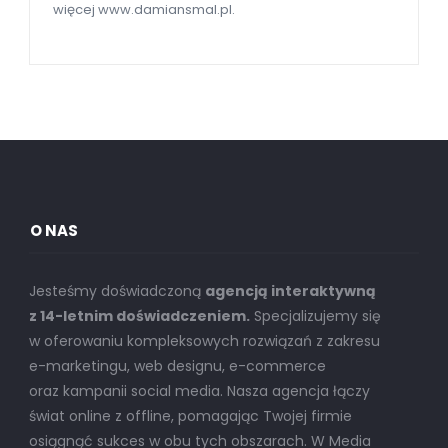
więcej www.damiansmal.pl.
O NAS
Jesteśmy doświadczoną
agencją interaktywną
z 14-letnim doświadczeniem.
Specjalizujemy się
w oferowaniu kompleksowych rozwiązań z zakresu
e-marketingu, web designu, e-commerce
oraz kampanii social media. Nasza agencja łączy
świat online z offline, pomagając Twojej firmie
osiągnąć sukces w obu tych obszarach. W Media