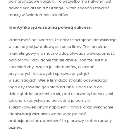
pomarańczowe koszulki. To wszystko ma natychmiast
dawać skojarzenia z Orange i w ten sposób utrwalać
markę w świadomości klientów.
Identyfikacja wizualna połową sukcesu
Warto mieć na uwadze, że dobrze skrojona identyfikacja
wizualna jest już połową sukcesu firmy. Taki przekaz
marketingowy ma mocno oddziaływać na świadomość
odbiorców i dokładnie tak się dzieje. Dobrze jest nie
zmieniać zbyt często jej elementów, a zostać
przy starych, kultowych i sprawdzonych już
wizualizacjach. Wiele firm dużo straciło odświeżając
logo czy zmieniając kolory na inne. Coca Cola od
dziesiątek lat prezentuje się pod czerwoną barwą i jest
tak charakterystyczna, że trudno ją pomylić
z jakimkolwiek innym napojem. Pomysł oraz wykonanie
identyfikacji wizualnej warto więc polecić
profesjonalistom, ponieważ to pierwszy krok na udany
biznes.