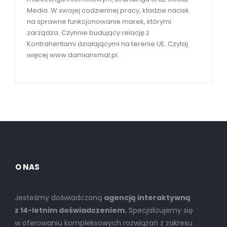
Media. W swojej codziennej pracy, kładzie nacisk
na sprawne funkcjonowanie marek, którymi
zarządza. Czynnie budujący relację z
Kontrahentami działającymi na terenie UE. Czytaj
więcej www.damiansmal.pl.
O NAS
Jesteśmy doświadczoną
agencją interaktywną
z 14-letnim doświadczeniem.
Specjalizujemy się
w oferowaniu kompleksowych rozwiązań z zakresu