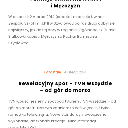
i Mężczyzn
W dniach 1-2 marca 2014 (sobota i niedziela), w hali
Zespołu Szkół im. J.P II w Szydłowcu po raz drugi odbył się
największy, jak do tej pory w regionie, Ogólnopolski Turniej
Siatkówki Kobiet i Mężczyzn o Puchar Burmistrza
Szydłowca....
Pozostałe
|
9 lutego 2014
Rewelacyjny spot – TVN wszędzie
– od gór do morza
TVN wpuścił jesienny spot pod tytułem „TVN wszędzie – od
gór do morza”. Naszym zdaniem to coś więcej niż tylko
ramówka telewizyjna. Nowe standardy, nowoczesne
wykonanie, doskonała kreacja. Kilka informacji
o produkcji Od...