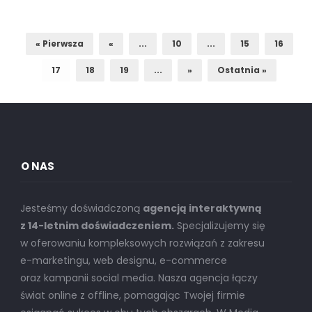
« Pierwsza
«
...
10
...
15
16
17
18
19
...
»
Ostatnia »
O NAS
Jesteśmy doświadczoną
agencją interaktywną
z 14-letnim doświadczeniem.
Specjalizujemy się
w oferowaniu kompleksowych rozwiązań z zakresu
e-marketingu, web designu, e-commerce
oraz kampanii social media. Nasza agencja łączy
świat online z offline, pomagając Twojej firmie